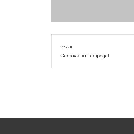
Bericht
VORIGE
navigatie
Vorig
Carnaval in Lampegat
bericht: