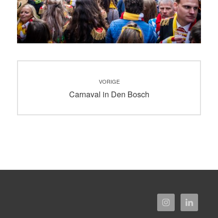
Bericht
VORIGE
navigatie
Vorig
Carnaval in Den Bosch
bericht: