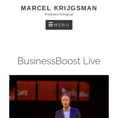
Skip
MARCEL KRIJGSMAN
to
Freelance Fotograaf
content
MENU
BusinessBoost Live