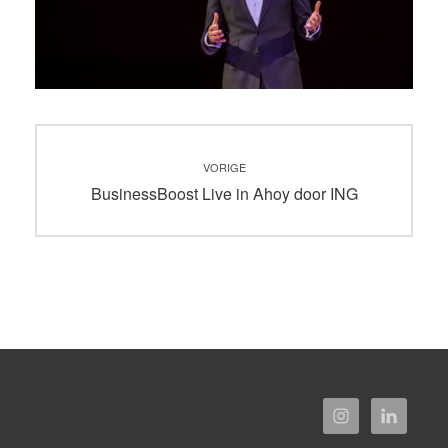
Bericht
VORIGE
navigatie
Vorig
BusinessBoost Live in Ahoy door ING
bericht: