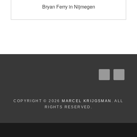
navigatie
Vorig
Bryan Ferry in Nijmegen
bericht:
COPYRIGHT © 2026
MARCEL KRIJGSMAN
. ALL
RIGHTS RESERVED.