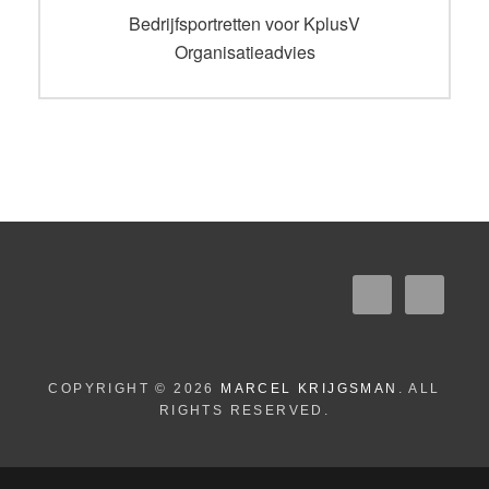
navigatie
Vorig
Bedrijfsportretten voor KplusV
bericht:
Organisatieadvies
COPYRIGHT © 2026
MARCEL KRIJGSMAN
. ALL
RIGHTS RESERVED.