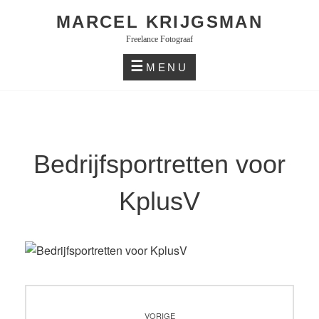
Skip
MARCEL KRIJGSMAN
to
Freelance Fotograaf
content
MENU
Bedrijfsportretten voor
KplusV
Bericht
VORIGE