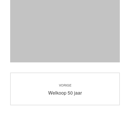
Bericht
VORIGE
navigatie
Vorig
Welkoop 50 jaar
bericht: