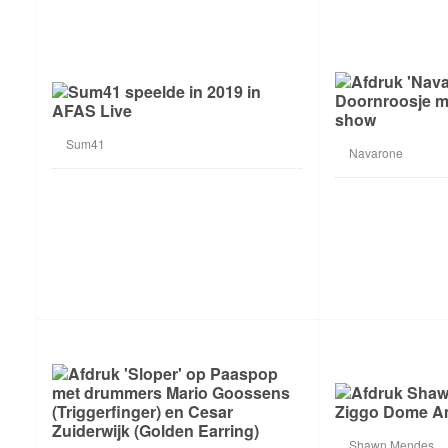
Sum41
Navarone
Shawn Mendes