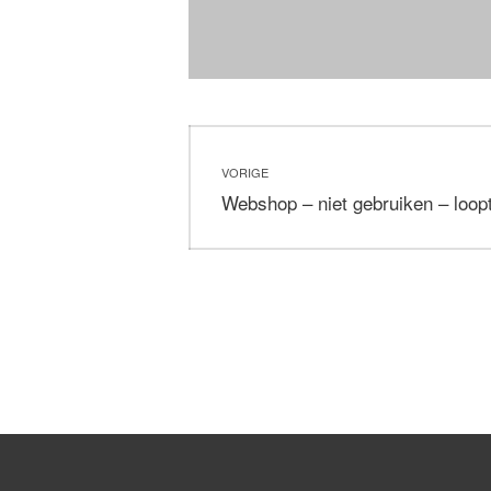
Bericht
VORIGE
navigatie
Vorig
Webshop – niet gebruiken – loop
bericht: