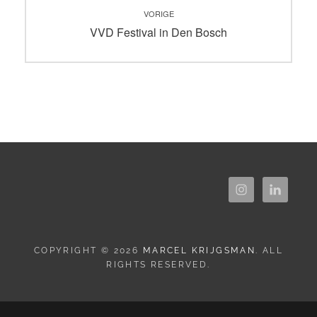
VORIGE
navigatie
Vorig
VVD Festival in Den Bosch
bericht:
COPYRIGHT © 2026
MARCEL KRIJGSMAN
. ALL
RIGHTS RESERVED.