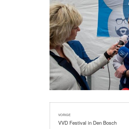
Bericht
VORIGE
navigatie
Vorig
VVD Festival in Den Bosch