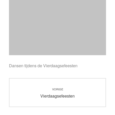
Dansen tijdens de Vierdaagsefeesten
Bericht
VORIGE
navigatie
Vorig
Vierdaagsefeesten
bericht: