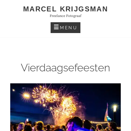
Skip
MARCEL KRIJGSMAN
to
Freelance Fotograaf
content
MENU
Vierdaagsefeesten