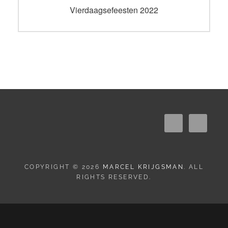
navigatie
Vorig
Vierdaagsefeesten 2022
bericht:
COPYRIGHT © 2026
MARCEL KRIJGSMAN
. ALL
RIGHTS RESERVED.