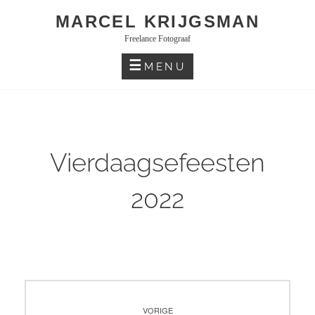
Skip
MARCEL KRIJGSMAN
to
Freelance Fotograaf
content
MENU
Vierdaagsefeesten
2022
Bericht
VORIGE