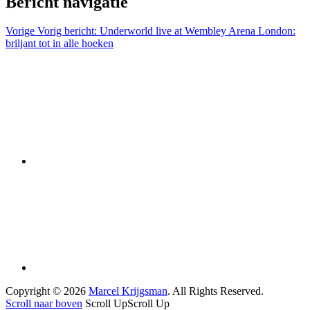
Bericht navigatie
Vorige
Vorig bericht:
Underworld live at Wembley Arena London:
briljant tot in alle hoeken
Copyright © 2026
Marcel Krijgsman
. All Rights Reserved.
Scroll naar boven
Scroll Up
Scroll Up