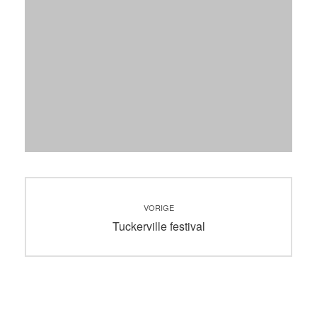
Bericht
VORIGE
navigatie
Vorig
Tuckerville festival
bericht: