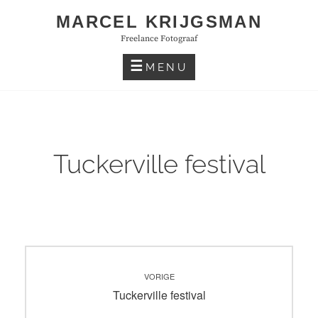
Skip
MARCEL KRIJGSMAN
to
Freelance Fotograaf
content
MENU
Tuckerville festival
Bericht
VORIGE
navigatie
Vorig
Tuckerville festival
bericht: