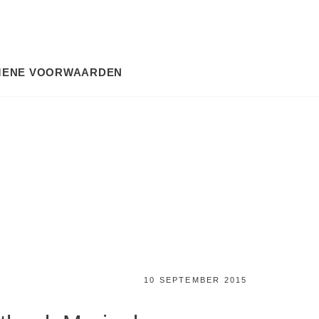
MENE VOORWAARDEN
SEARCH
GEPLAATST
10 SEPTEMBER 2015
OP