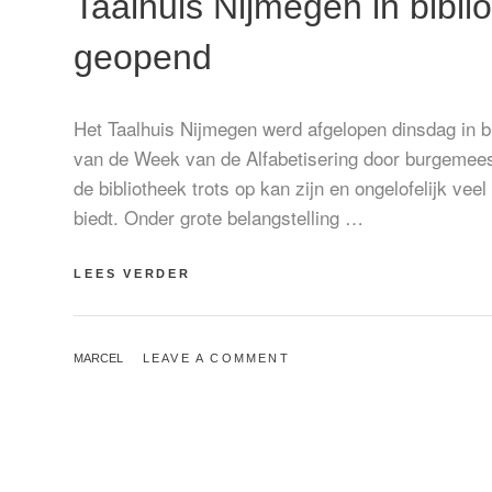
Taalhuis Nijmegen in bibl
geopend
Het Taalhuis Nijmegen werd afgelopen dinsdag in b
van de Week van de Alfabetisering door burgemees
de bibliotheek trots op kan zijn en ongelofelijk v
biedt. Onder grote belangstelling …
TAALHUIS
LEES VERDER
NIJMEGEN
IN
BIBLIOTHEEK
BY
MARCEL
LEAVE A COMMENT
MARIENBURG
GEOPEND