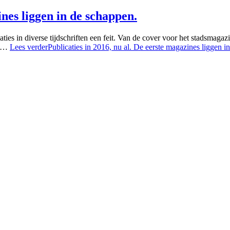
ines liggen in de schappen.
caties in diverse tijdschriften een feit. Van de cover voor het stadsmag
m …
Lees verder
Publicaties in 2016, nu al. De eerste magazines liggen i