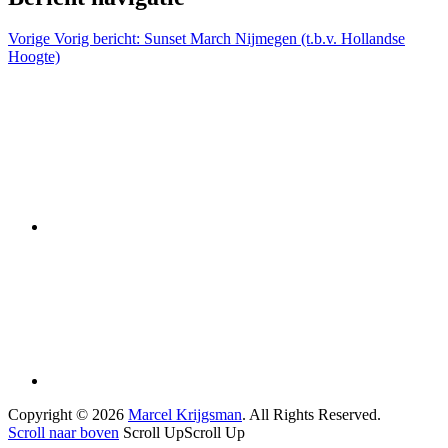
Vorige
Vorig bericht:
Sunset March Nijmegen (t.b.v. Hollandse
Hoogte)
Copyright © 2026
Marcel Krijgsman
. All Rights Reserved.
Scroll naar boven
Scroll Up
Scroll Up