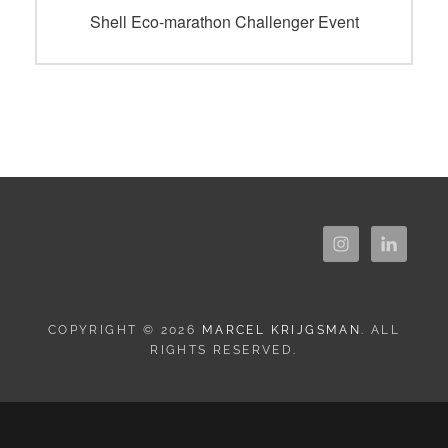
navigatie
Vorig
Shell Eco-marathon Challenger Event
bericht:
COPYRIGHT © 2026
MARCEL KRIJGSMAN
. ALL
RIGHTS RESERVED.