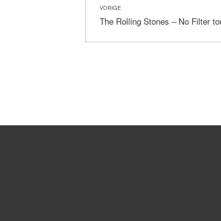
VORIGE
navigatie
Vorig
The Rolling Stones – No Filter t
bericht: