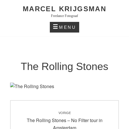
Skip
MARCEL KRIJGSMAN
to
Freelance Fotograaf
content
MENU
The Rolling Stones
Bericht
VORIGE
navigatie
Vorig
The Rolling Stones – No Filter tour in
bericht:
Amsterdam