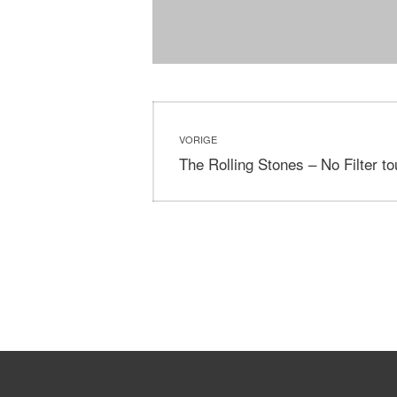
Bericht
VORIGE
navigatie
Vorig
The Rolling Stones – No Filter t
bericht: