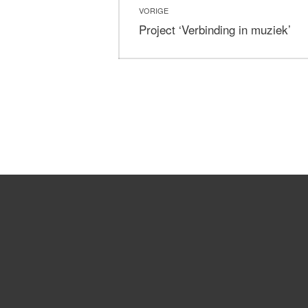
VORIGE
navigatie
Vorig
Project ‘Verbinding in muziek’
bericht: