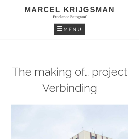
Skip
MARCEL KRIJGSMAN
to
Freelance Fotograaf
content
MENU
The making of… project
Verbinding