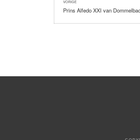
VORIGE
navigatie
Vorig
Prins Alfedo XXI van Dommelba
bericht:
COPY