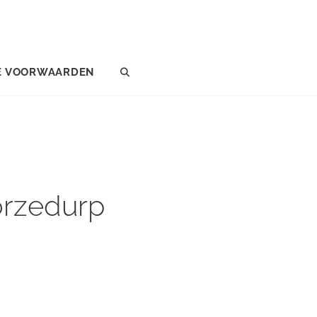
E VOORWAARDEN
SEARCH
orzedurp