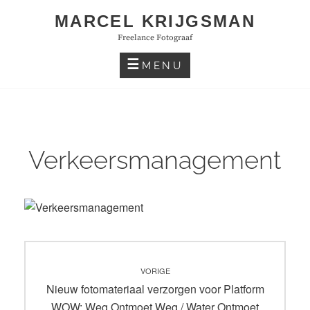
Skip
MARCEL KRIJGSMAN
to
Freelance Fotograaf
content
MENU
Verkeersmanagement
Bericht
VORIGE
navigatie
Vorig
Nieuw fotomateriaal verzorgen voor Platform
bericht:
WOW: Weg Ontmoet Weg / Water Ontmoet