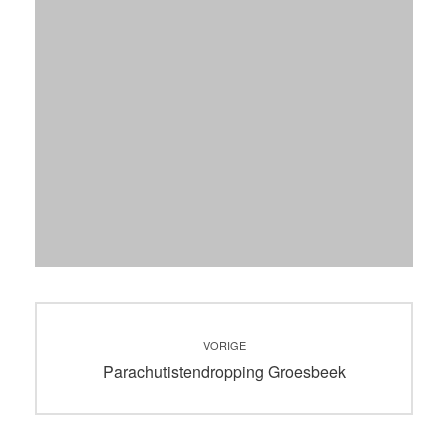
Bericht
VORIGE
navigatie
Vorig
Parachutistendropping Groesbeek
bericht: