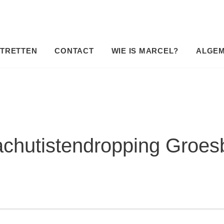
TRETTEN
CONTACT
WIE IS MARCEL?
ALGE
achutistendropping Groes