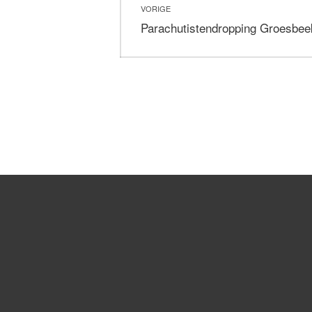
VORIGE
navigatie
Vorig
Parachutistendropping Groesbee
bericht: