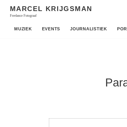
Skip
MARCEL KRIJGSMAN
to
Freelance Fotograaf
content
MUZIEK
EVENTS
JOURNALISTIEK
POR
Par
Bericht