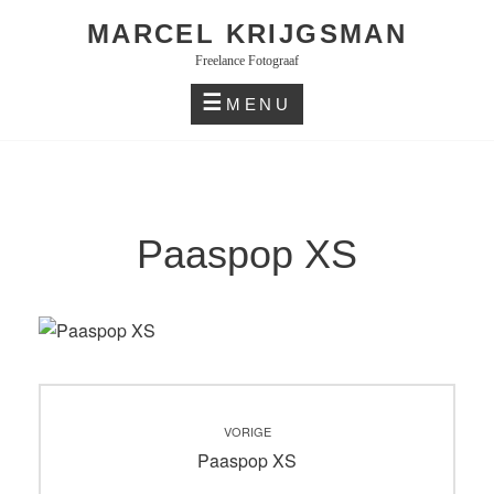
Skip
MARCEL KRIJGSMAN
to
Freelance Fotograaf
content
MENU
Paaspop XS
Bericht
VORIGE
navigatie
Vorig
Paaspop XS
bericht: