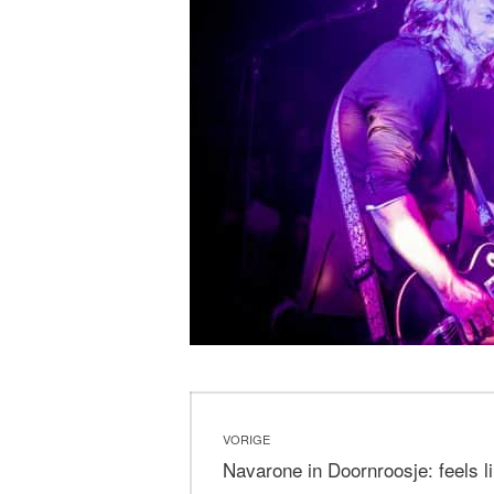
Bericht
VORIGE
navigatie
Vorig
Navarone in Doornroosje: feels 