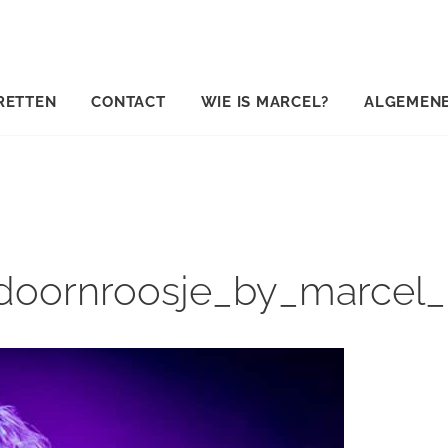
RETTEN
CONTACT
WIE IS MARCEL?
ALGEMEN
doornroosje_by_marcel_