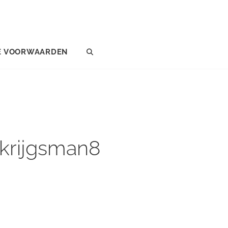
E VOORWAARDEN
SEARCH
krijgsman8