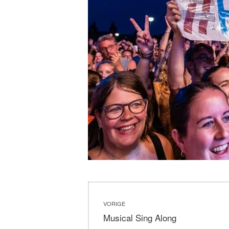
Bericht
VORIGE
navigatie
Vorig
Musical Sing Along