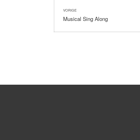
Bericht
VORIGE
navigatie
Vorig
Musical Sing Along
bericht: