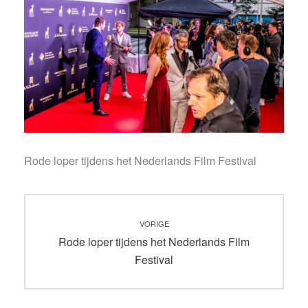
Rode loper tijdens het Nederlands Film Festival
Bericht
VORIGE
navigatie
Vorig
Rode loper tijdens het Nederlands Film
bericht:
Festival