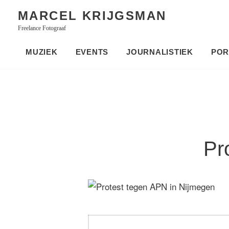
Skip
MARCEL KRIJGSMAN
to
Freelance Fotograaf
content
MUZIEK
EVENTS
JOURNALISTIEK
POR
Pr
Bericht