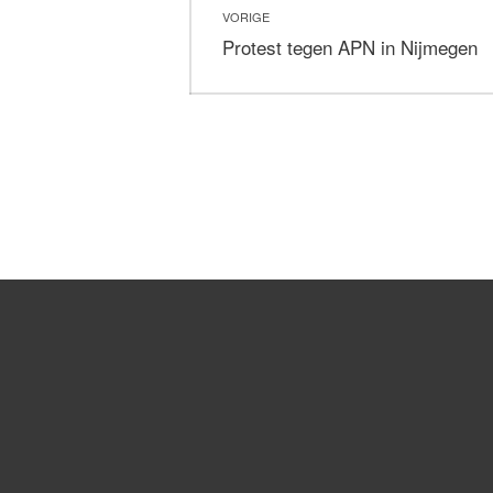
VORIGE
navigatie
Vorig
Protest tegen APN in Nijmegen
bericht: