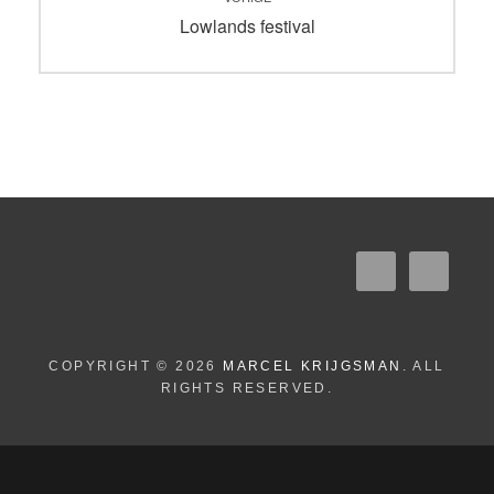
navigatie
Vorig
Lowlands festival
bericht:
COPYRIGHT © 2026
MARCEL KRIJGSMAN
. ALL
RIGHTS RESERVED.