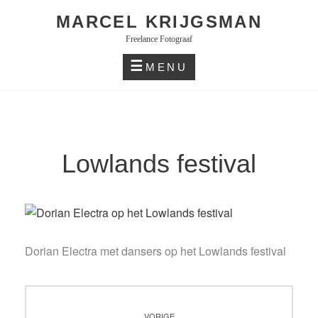
Skip
MARCEL KRIJGSMAN
to
Freelance Fotograaf
content
MENU
Lowlands festival
Dorian Electra met dansers op het Lowlands festival
Bericht
VORIGE