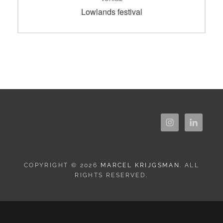
navigatie
Vorig
Lowlands festival
bericht:
COPYRIGHT © 2026
MARCEL KRIJGSMAN
. ALL
RIGHTS RESERVED.