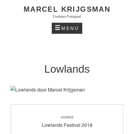
Skip
MARCEL KRIJGSMAN
to
Freelance Fotograaf
content
MENU
Lowlands
Bericht
VORIGE
navigatie
Vorig
Lowlands Festival 2018
bericht: