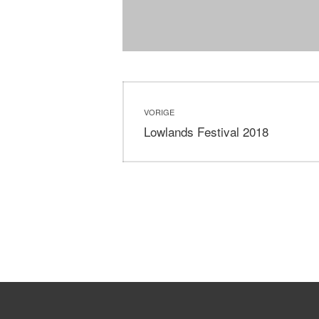
Bericht
VORIGE
navigatie
Vorig
Lowlands Festival 2018
bericht: