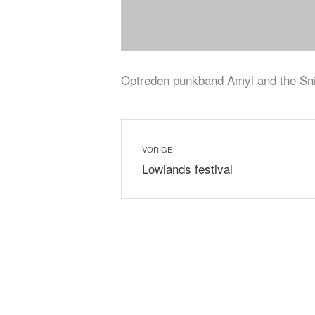
Optreden punkband Amyl and the Sni
Bericht
VORIGE
navigatie
Vorig
Lowlands festival
bericht: