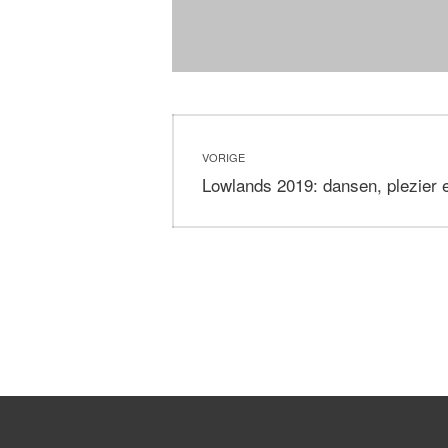
Bericht
VORIGE
navigatie
Vorig
Lowlands 2019: dansen, plezier e
bericht: