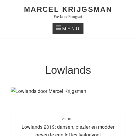
Skip
MARCEL KRIJGSMAN
to
Freelance Fotograaf
content
MENU
Lowlands
Bericht
VORIGE
navigatie
Vorig
Lowlands 2019: dansen, plezier en modder
bericht:
geven je een tof festivalgevoel