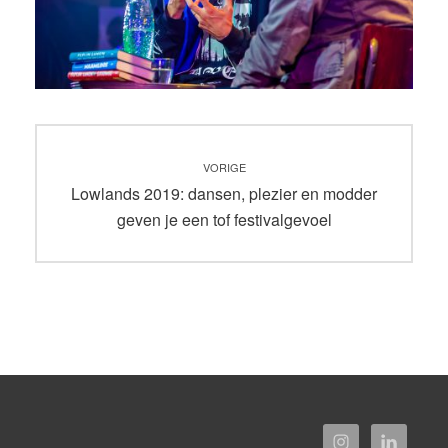
Bericht
VORIGE
navigatie
Vorig
Lowlands 2019: dansen, plezier en modder
bericht:
geven je een tof festivalgevoel