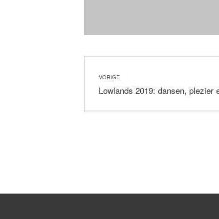
Bericht
VORIGE
navigatie
Vorig
Lowlands 2019: dansen, plezier e
bericht: