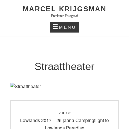
Skip
MARCEL KRIJGSMAN
to
Freelance Fotograaf
content
MENU
Straattheater
Bericht
VORIGE
navigatie
Vorig
Lowlands 2017 – 25 jaar a Campingflight to
bericht:
Lowlands Paradise