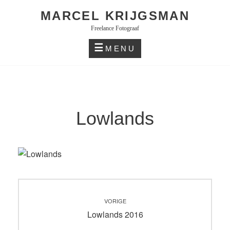
Skip
MARCEL KRIJGSMAN
to
Freelance Fotograaf
content
MENU
Lowlands
Bericht
VORIGE
navigatie
Vorig
Lowlands 2016
bericht: