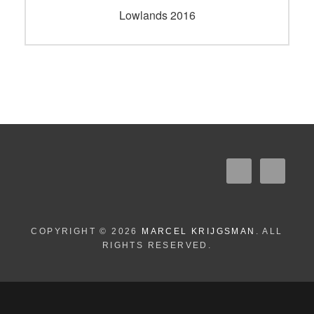
navigatie
Vorig
Lowlands 2016
bericht:
COPYRIGHT © 2026
MARCEL KRIJGSMAN
. ALL
RIGHTS RESERVED.