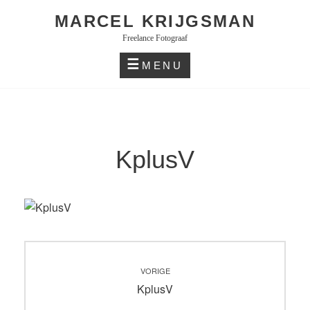
Skip
MARCEL KRIJGSMAN
to
Freelance Fotograaf
content
MENU
KplusV
Bericht
VORIGE
navigatie
Vorig
KplusV
bericht: