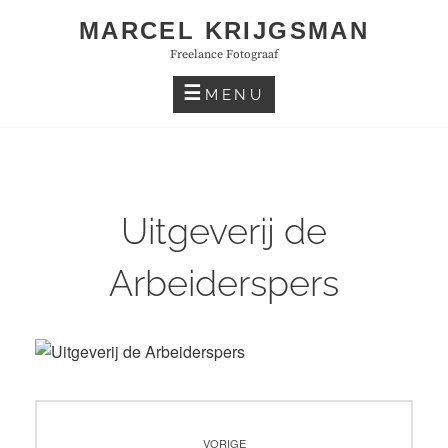
Skip
MARCEL KRIJGSMAN
to
Freelance Fotograaf
content
MENU
Uitgeverij de
Arbeiderspers
Bericht
VORIGE