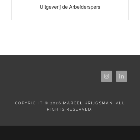
navigatie
Vorig
Uitgeverij de Arbeiderspers
bericht:
COPYRIGHT © 2026
MARCEL KRIJGSMAN
. ALL
RIGHTS RESERVED.