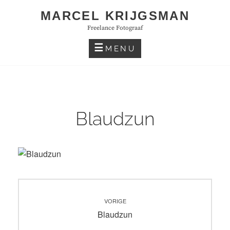
Skip
MARCEL KRIJGSMAN
to
Freelance Fotograaf
content
MENU
Blaudzun
Bericht
VORIGE
navigatie
Vorig
Blaudzun
bericht: